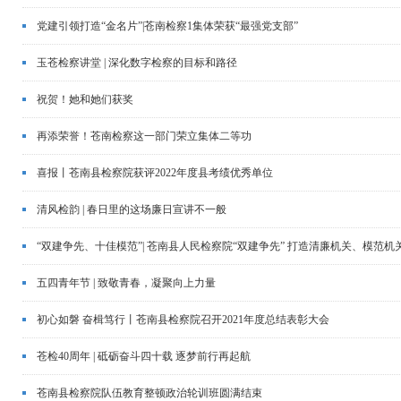
党建引领打造“金名片”|苍南检察1集体荣获“最强党支部”
玉苍检察讲堂 | 深化数字检察的目标和路径
祝贺！她和她们获奖
再添荣誉！苍南检察这一部门荣立集体二等功
喜报丨苍南县检察院获评2022年度县考绩优秀单位
清风检韵 | 春日里的这场廉日宣讲不一般
“双建争先、十佳模范”| 苍南县人民检察院“双建争先” 打造清廉机关、模范机
五四青年节 | 致敬青春，凝聚向上力量
初心如磐 奋楫笃行丨苍南县检察院召开2021年度总结表彰大会
苍检40周年 | 砥砺奋斗四十载 逐梦前行再起航
苍南县检察院队伍教育整顿政治轮训班圆满结束