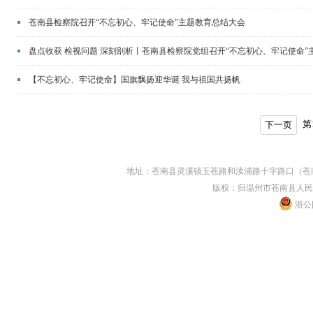
苍南县检察院召开“不忘初心、牢记使命”主题教育总结大会
盘点收获 检视问题 深刻剖析丨苍南县检察院党组召开“不忘初心、牢记使命
【不忘初心、牢记使命】国旗飘扬迎华诞 我与祖国共扬帆
第
下一页
地址：苍南县灵溪镇玉苍路和渎浦路十字路口（苍南县人民
版权：归温州市苍南县人民
浙公网