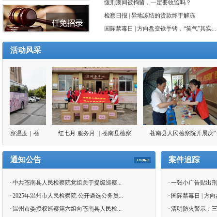
缓刑期间被拘留，一定要收监吗？
检察日报 | 异地冻结的货款终于解冻
国际禁毒日 | 方向盘变铁手铐，“笑气”其实...
活动风采
察温度｜苍
红七月·服务月 ｜苍南县检察
苍南县人民检察院开展庆“七
献血活动
院“日做”+“夜学”“燃起来”
一”系列活动
通知公告
案件追踪
·
中共苍南县人民检察院党组关于提级巡察...
·
一张小广告贴出刑事
·
2025年温州市人民检察院 公开遴选公务员...
·
国际禁毒日 | 方向
·
温州市委授权巡察第六组向苍南县人民检...
·
清明防火警示：三个