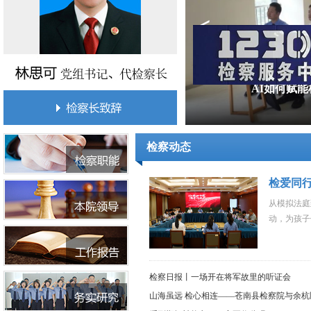
<
”入侵绿化带，代表委员来听证
AI如何赋
检察动态
检爱同行
从模拟法庭
动，为孩子
检察日报丨一场开在将军故里的听证会
山海虽远 检心相连——苍南县检察院与余杭区.