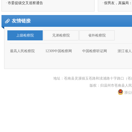
·
市委提级交叉巡察通告
·
假男友，真骗局：
友情链接
上级检察院
兄弟检察院
省外检察院
最高人民检察院
12309中国检察网
中国检察听证网
浙江省人
地址：苍南县灵溪镇玉苍路和渎浦路十字路口（苍南县人民
版权：归温州市苍南县人民
浙公网