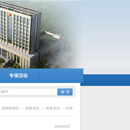
专项活动
：
苍南检察院
->
检察动态
->
检务动态
-> 列表
2026/06/02