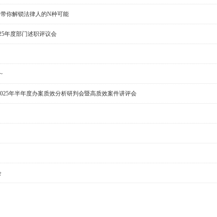
，带你解锁法律人的N种可能
25年度部门述职评议会
~
2025年半年度办案质效分析研判会暨高质效案件讲评会
会