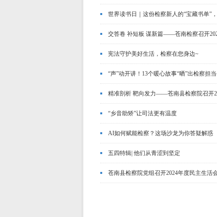
世界读书日｜这份检察新人的“宝藏书单”
交答卷 补短板 谋新篇——苍南检察召开20
宪法守护美好生活，检察在您身边~
“声”动开讲！13个暖心故事“晒”出检察担当
精准剖析 靶向发力——苍南县检察院召开
“乡音助矫”让司法更有温度
AI如何赋能检察？这场沙龙为你答疑解惑
五四特辑| 他们从青涩到坚定
苍南县检察院党组召开2024年度民主生活