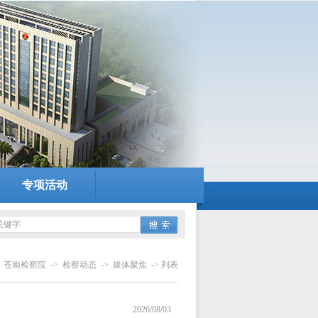
专项活动
：
苍南检察院
->
检察动态
->
媒体聚焦
-> 列表
2026/08/03