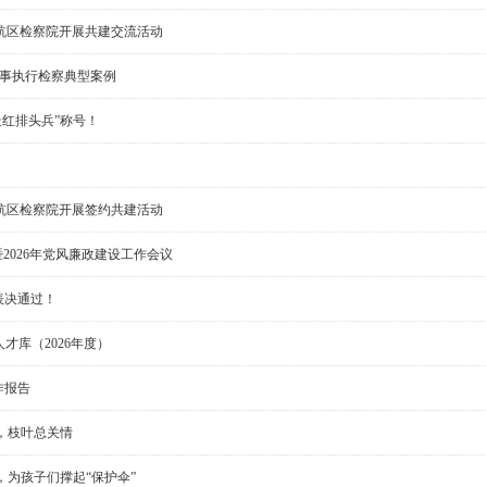
杭区检察院开展共建交流活动
刑事执行检察典型案例
最红排头兵”称号！
杭区检察院开展签约共建活动
2026年党风廉政建设工作会议
表决通过！
才库（2026年度）
作报告
事，枝叶总关情
，为孩子们撑起“保护伞”