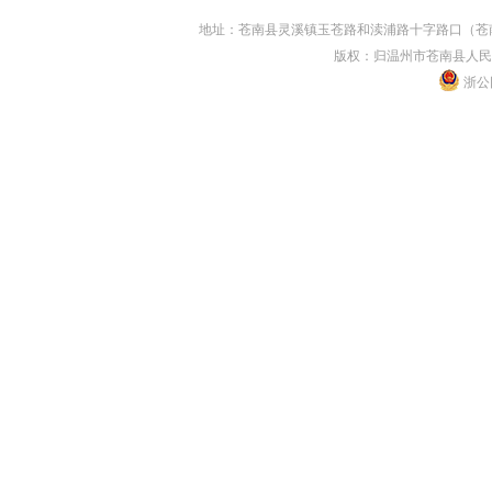
地址：苍南县灵溪镇玉苍路和渎浦路十字路口（苍南县人民
版权：归温州市苍南县人民
浙公网