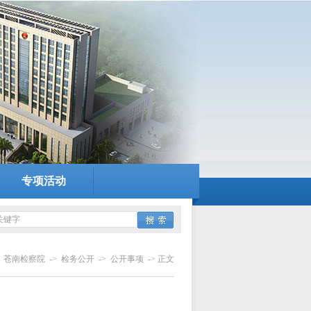
专项活动
：
苍南检察院
->
检务公开
->
公开事项
-> 正文