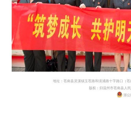
地址：苍南县灵溪镇玉苍路和渎浦路十字路口（苍南县人民
版权：归温州市苍南县人民
浙公网