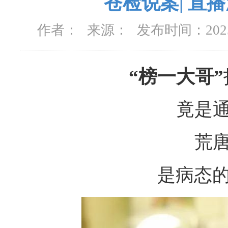
苍检说案| 直
作者：
来源：
发布时间：
20
“榜一大哥”
竟是
荒
是病态