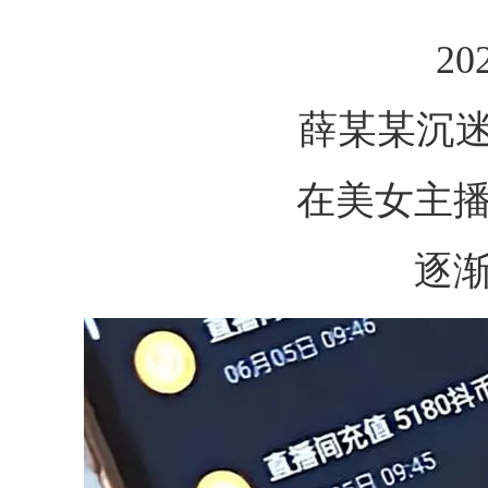
2
薛某某沉
在美女主
逐