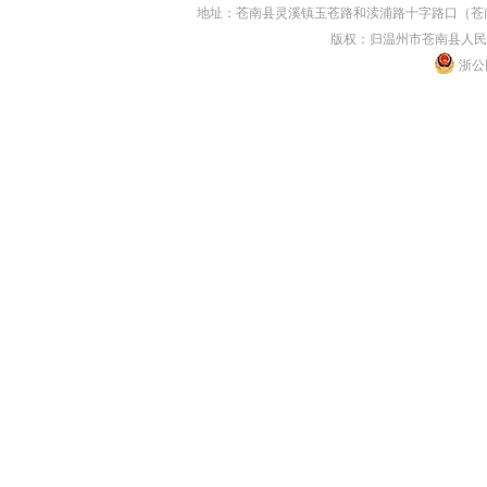
地址：苍南县灵溪镇玉苍路和渎浦路十字路口（苍南县人民
版权：归温州市苍南县人民
浙公网