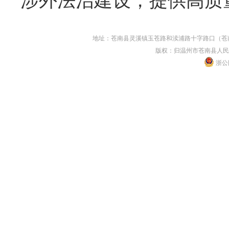
涉外法治建设，提供高质
地址：苍南县灵溪镇玉苍路和渎浦路十字路口（苍南县人民
版权：归温州市苍南县人民
浙公网