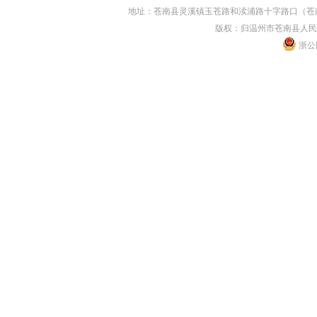
地址：苍南县灵溪镇玉苍路和渎浦路十字路口（苍南县人民
版权：归温州市苍南县人民
浙公网