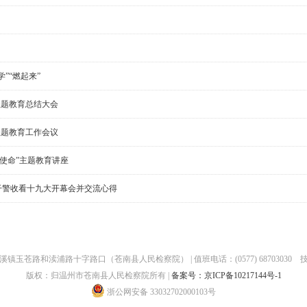
学”“燃起来”
主题教育总结大会
主题教育工作会议
使命”主题教育讲座
干警收看十九大开幕会并交流心得
镇玉苍路和渎浦路十字路口（苍南县人民检察院） | 值班电话：(0577) 68703030
版权：归温州市苍南县人民检察院所有 |
备案号：京ICP备10217144号-1
浙公网安备 33032702000103号