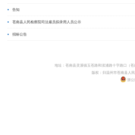
告知
苍南县人民检察院司法雇员拟录用人员公示
招标公告
地址：苍南县灵溪镇玉苍路和渎浦路十字路口（苍南县人民
版权：归温州市苍南县人民
浙公网