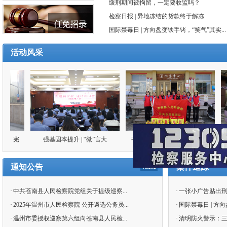
缓刑期间被拘留，一定要收监吗？
检察日报 | 异地冻结的货款终于解冻
国际禁毒日 | 方向盘变铁手铐，“笑气”其实...
活动风采
、宪
强基固本提升 | “微”言大
苍南县检察院开展庆“七一”系
涓
义、“党”味十足，这场微党课
列活动
大赛催人奋进....
通知公告
案件追踪
·
中共苍南县人民检察院党组关于提级巡察...
·
一张小广告贴出刑事
·
2025年温州市人民检察院 公开遴选公务员...
·
国际禁毒日 | 方向
·
温州市委授权巡察第六组向苍南县人民检...
·
清明防火警示：三个