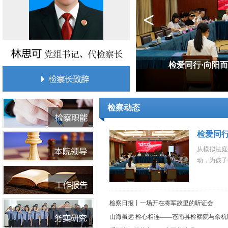
<
检爱同行·向阳而
检察动态
检爱同行
从模拟法庭
动，为孩子
检察日报丨一场开在将军故里的听证会
山海虽远 检心相连——苍南县检察院与余杭区.