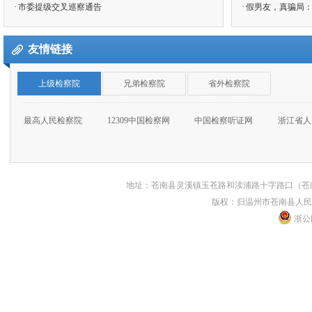
·
市委提级交叉巡察通告
·
假男友，真骗局：
友情链接
上级检察院
兄弟检察院
省外检察院
最高人民检察院
12309中国检察网
中国检察听证网
浙江省人
地址：苍南县灵溪镇玉苍路和渎浦路十字路口（苍南县人民
版权：归温州市苍南县人民
浙公网